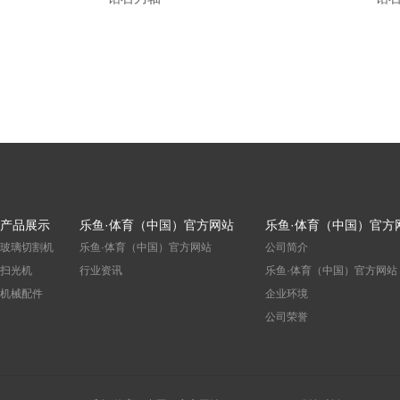
产品展示
乐鱼·体育（中国）官方网站
乐鱼·体育（中国）官方网站
玻璃切割机
乐鱼·体育（中国）官方网站
公司简介
扫光机
行业资讯
乐鱼·体育（中国）官方网站
机械配件
企业环境
公司荣誉