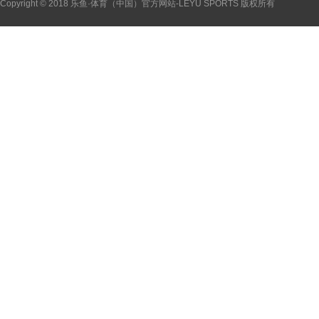
Copyright © 2018 乐鱼·体育（中国）官方网站-LEYU SPORTS 版权所有