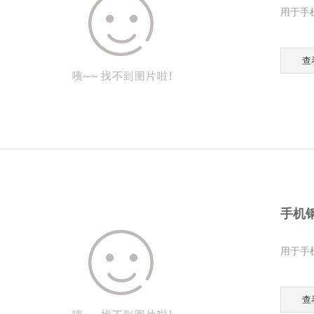
用于手
查
手机
用于手
查