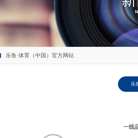
乐鱼·体育（中国）官方网站
乐
一线