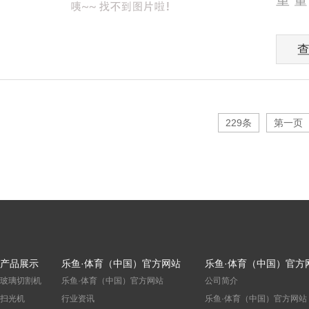
重 量
229条
第一页
产品展示
乐鱼·体育（中国）官方网站
乐鱼·体育（中国）官方网站
玻璃切割机
乐鱼·体育（中国）官方网站
公司简介
扫光机
行业资讯
乐鱼·体育（中国）官方网站