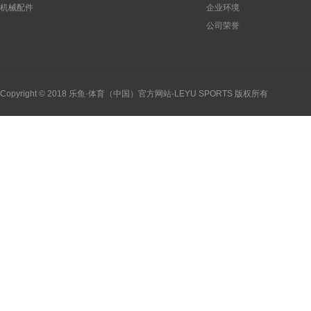
机械配件
企业环境
公司荣誉
Copyright © 2018 乐鱼·体育（中国）官方网站-LEYU SPORTS 版权所有