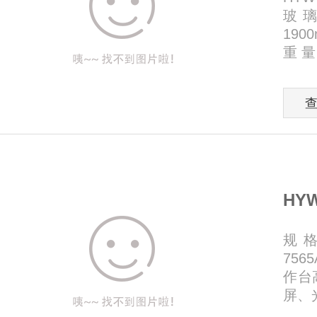
玻璃
190
重 量
HY
规 格
7565
作台高
屏、光