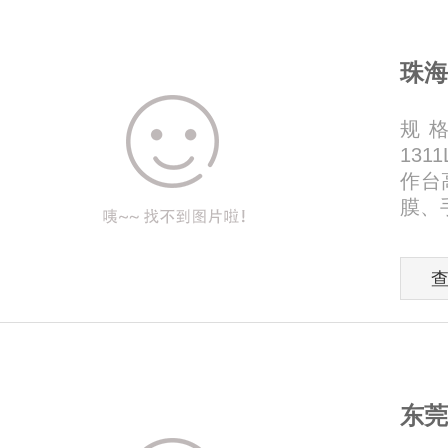
珠海
规 格
1311
作台高
膜、
东莞