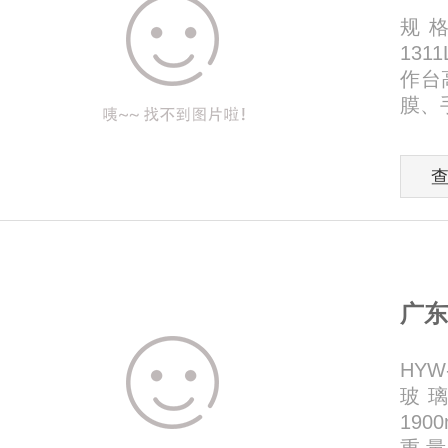
规 格
1311
作台高
膜、
广东
HYW
玻璃
190