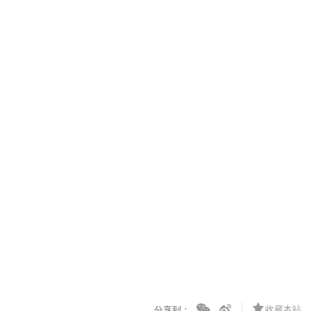
收藏本站
分享到：