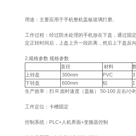
用途：主要应用于手机整机盖板玻璃打磨。
工作过程：经过防水处理的手机放在下盘，通过固
定正转时间后，上盘上升一段距离，然后上下盘反
2.规格参数 规格参数
直径
材料
上转盘
300mm
PVC
3
下转盘
600mm
铝
1
生产效率：扫 R 面时速度（盖板） 50-100 左右/小
工件定位：卡槽固定
控制系统：PLC+人机界面+变频器控制