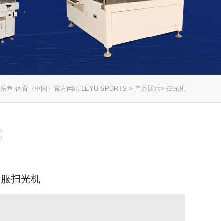
乐鱼·体育（中国）官方网站-LEYU SPORTS
>
产品展示
>
扫光机
伺服扫光机