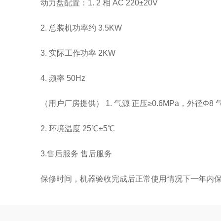
动力盘配置：1. 2 相 AC 220±20V
2. 总装机功率约 3.5KW
3. 实际工作功率 2KW
4. 频率 50Hz
（用户厂房提供） 1. 气源 正压≥0.6MPa，外径Φ8 
2. 环境温度 25℃±5℃
3.售后服务 售后服务
保修时间，机器验收完成后正常使用情况下一年内