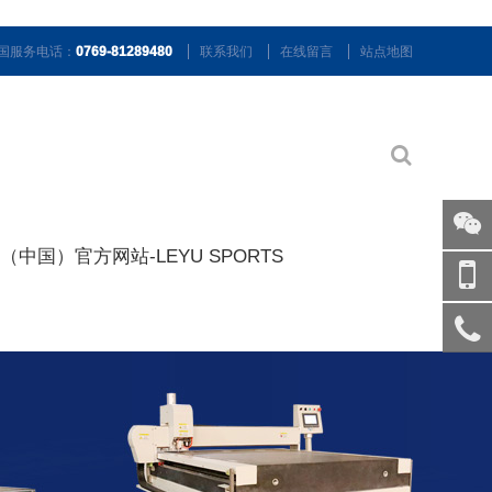
国服务电话：
0769-81289480
联系我们
在线留言
站点地图
（中国）官方网站-LEYU SPORTS
关注
微信
手机
访问
服务
热线
回到
顶部