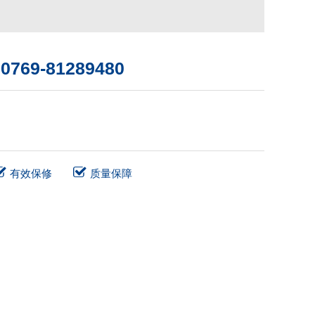
0769-81289480
：
有效保修
质量保障