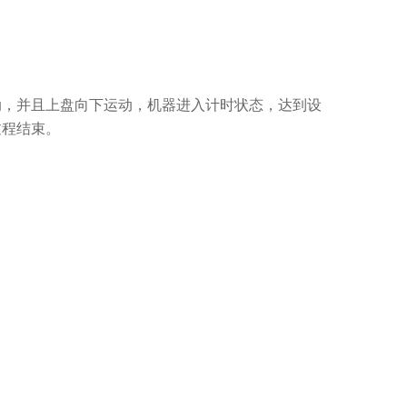
动，并且上盘向下运动，机器进入计时状态，达到设
过程结束。