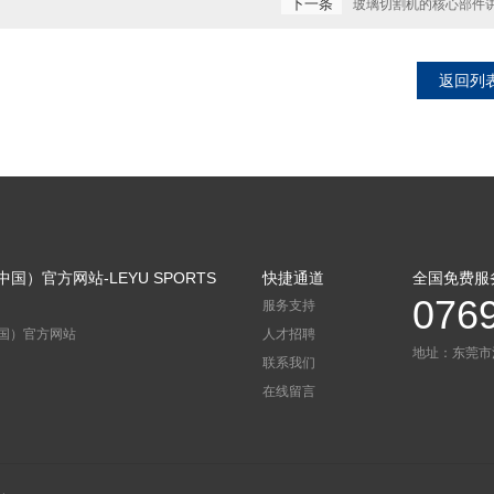
下一条
玻璃切割机的核心部件
返回列
国）官方网站-LEYU SPORTS
快捷通道
全国免费服
076
服务支持
中国）官方网站
人才招聘
地址：东莞市
联系我们
在线留言