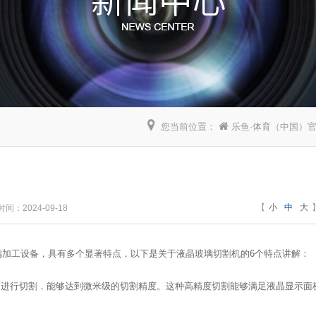
您当前位置：
乐鱼·体育（中国）官方
【
小
中
大
间：2024-09-18
璃加工设备，具有多个显著特点，以下是关于液晶玻璃切割机的6个特点讲解：
束进行切割，能够达到微米级的切割精度。这种高精度切割能够满足液晶显示面