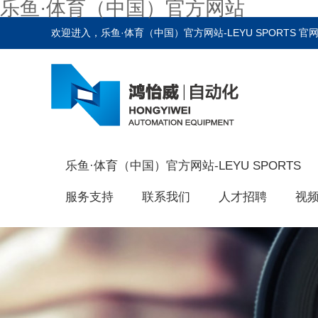
乐鱼·体育（中国）官方网站
欢迎进入，乐鱼·体育（中国）官方网站-LEYU SPORTS 官
乐鱼·体育（中国）官方网站-LEYU SPORTS
服务支持
联系我们
人才招聘
视