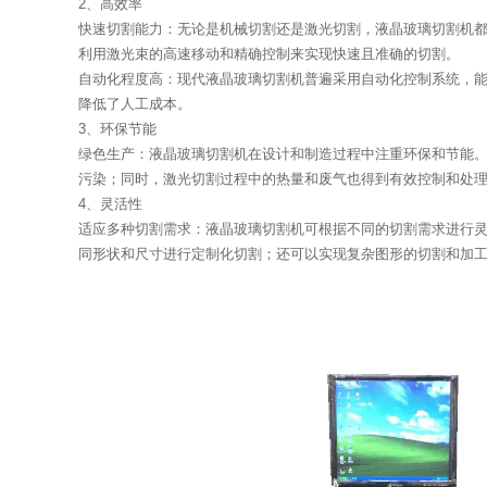
2、高效率
快速切割能力：无论是机械切割还是激光切割，液晶玻璃切割机
利用激光束的高速移动和精确控制来实现快速且准确的切割。
自动化程度高：现代液晶玻璃切割机普遍采用自动化控制系统，
降低了人工成本。
3、环保节能
绿色生产：液晶玻璃切割机在设计和制造过程中注重环保和节能
污染；同时，激光切割过程中的热量和废气也得到有效控制和处
4、灵活性
适应多种切割需求：液晶玻璃切割机可根据不同的切割需求进行
同形状和尺寸进行定制化切割；还可以实现复杂图形的切割和加