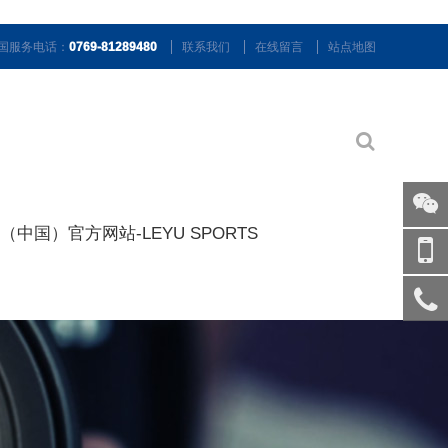
国服务电话：
0769-81289480
联系我们
在线留言
站点地图
（中国）官方网站-LEYU SPORTS
关注
微信
手机
访问
服务
热线
回到
顶部