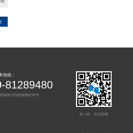
讲解
表
务热线：
9-81289480
清溪镇大利村银圆街36号
扫一扫，关注官网