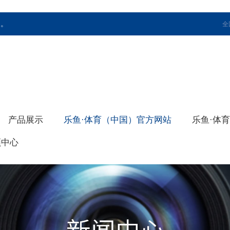
网。
全
产品展示
乐鱼·体育（中国）官方网站
乐鱼·体育
频中心